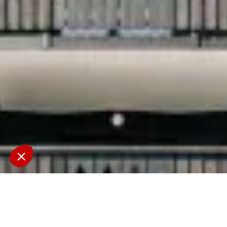
Cadeaux et bons d'achat
Partagez l'expérience de Verbier avec vos proches - idéal
pour toutes les occasions. Nos chèques-cadeaux ouvrent
un monde de possibilités, des soins de spa indulgents aux
repas exquis au Frenchie Verbier, en passant par les
cocktails à notre bar. Offrez le cadeau ultime d'une nuit
dans l'une de nos suites avec terrasse et jacuzzi. Offrez à
quelqu'un de spécial l'expérience Experimental, nichée au
cœur des Alpes suisses.