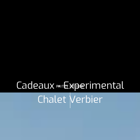
Cadeaux - Experimental
FAITES DÉFILER
Chalet Verbier