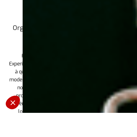
Organiser un événement privé dans les
Alpes suisses
Face aux sommets enneigés de Verbier, le
Experimental Chalet offre une retraite exceptionnelle
à quelques minutes des pistes. Alliant le confort
moderne à l'allure rustique d'un chalet de montagne,
notre hôtel constitue le cadre idéal pour votre
prochain événement. Que vous soyez attiré par
l'adrénaline du ski ou par la tranquillité des paysages
locaux, notre saison d'hiver vous garantit une
expérience vibrante pendant les mois les plus froids
et une retraite naturelle parfaite pendant notre
saison d'été idyllique. Plongez dans l'atmosphère et