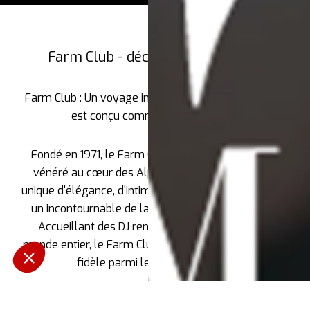
Farm Club - découvrez notre club
Farm Club : Un voyage intemporel où l'art de la fête
est conçu comme un art de vivre.
Fondé en 1971, le Farm Club est un établissement
vénéré au cœur des Alpes suisses. Son mélange
unique d'élégance, d'intimité et d'excentricité en a fait
un incontournable de la vie nocturne de la région.
Accueillant des DJ renommés et des invités du
monde entier, le Farm Club s'est acquis une clientèle
fidèle parmi les plus exigeants.