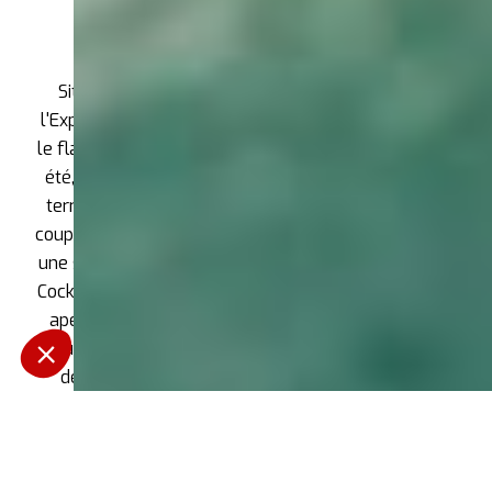
Verbier
Situé au premier étage du Experimental Chalet,
l'Experimental Cocktail Club apporte dans les Alpes
le flair du bar à cocktails emblématique de Paris. Cet
été, profitez de l'ultime coucher de soleil sur notre
terrasse qui surplombe le paysage montagneux à
couper le souffle. Servant nos cocktails artisanaux et
une sélection de vins et de spiritueux, l'Experimental
Cocktail Club est l'endroit idéal pour les réunions, les
apéritifs avant le dîner ou comme point de départ
d'une fin de soirée animée. Profitez de l'élégance
décontractée et de la vue imprenable de notre
refuge alpin.